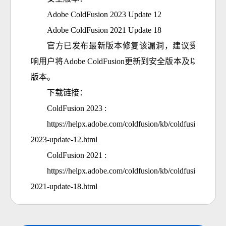
Adobe ColdFusion 2023 Update 12
Adobe ColdFusion 2021 Update 18
官方已发布最新版本修复该漏洞，建议受影
响用户将
Adobe ColdFusion更新到安全版本及以上
版本。
下载链接：
ColdFusion 
2023 :
https://helpx.adobe.com/coldfusion/kb/coldfusion-
2023-update-12.html
ColdFusion 
2021 :
https://helpx.adobe.com/coldfusion/kb/coldfusion-
2021-update-18.html