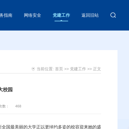
务指南
网络安全
党建工作
返回旧站
当前位置:
首页
>>
党建工作
>> 正文
大校园
次数：
468
所全国最美丽的大学正以更绰约多姿的校容迎来她的盛