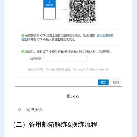
图
3-1-5
②
完成换绑
（二）备用邮箱解绑
&
换绑流程