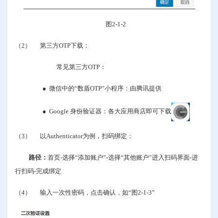
图
2-1-2
（2）
第三方
OTP
下载：
常见第三方
OTP
：
●
微信中的“数盾
OTP
”小程序：由腾讯提供
●
Google
身份验证器：各大应用商店即可下载
（3）
以
Authenticator
为例，扫码绑定：
路径：
首页
-
选择“添加账户”
-
选择“其他账户”进入扫码界面
-
进
行扫码
-
完成绑定
（4）
输入一次性密码，点击确认，如“图
2-1-3
”