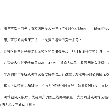
1、用户首次用网先设置
校园网接入密码（“
Wi-Fi
/VPN密码”）
，确保能接
2、用户至联通营业厅开通一个免费的运营商宽带账号；
3、各校区用户分别登陆相应校区的自服务平台（地址见附件文档）
进行
4、在宿舍内查找无线信号XMU-DORM，并输入学号、校园网接入密码
5、早期的操作系统或终端设备需要手动进行设置，方法可参照公共区无线网
6、
每人上网带宽为50Mbps，允许3个终端同时在线，如果超过限制，在
7、终端被限制以后，需要用户调整上线终端数量：先关闭受限终端及临
断的无线，重新认证接入；