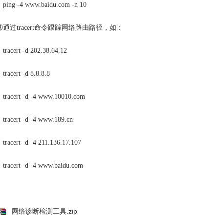
ping -4 www.baidu.com -n 10
③通过tracert命令跟踪网络路由路径，如：
tracert -d 202.38.64.12
tracert -d 8.8.8.8
tracert -d -4 www.10010.com
tracert -d -4 www.189.cn
tracert -d -4 211.136.17.107
tracert -d -4 www.baidu.com
网络诊断检测工具.zip