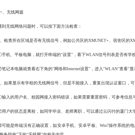
一、无线网篇
遇到无线网络问题时，可以按下面方法检查：
1、检查所在区域是否有无线信号，例如公共区的XMUNET+、宿舍区的XM
①手机、平板电脑，就打开终端的“设置”，看下WLAN信号列表是否有学
②笔记本电脑就查看右下角的“网络和Internet设置”，进入“WLAN”查
2、如果显示有学校的无线网信号，但是不能接入，重复出现认证窗口，
①输入的用户名、校园网接入密码错误，如果需要重置密码，可参考信息与网
②用户的状态是离校，如同学毕业、老师离职，可以通过云闪付的厦门大
③可能是终端没有正确设置，如安卓手机、安卓平板、Win7操作系统的
“服务指南”下的“无线网”内相关内容。